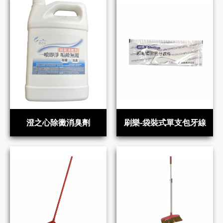
澄之心除黴消臭劑
刷樂-袋裝式單支包牙線