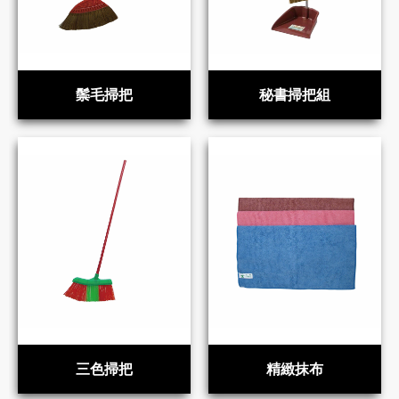
鬃毛掃把
秘書掃把組
三色掃把
精緻抹布