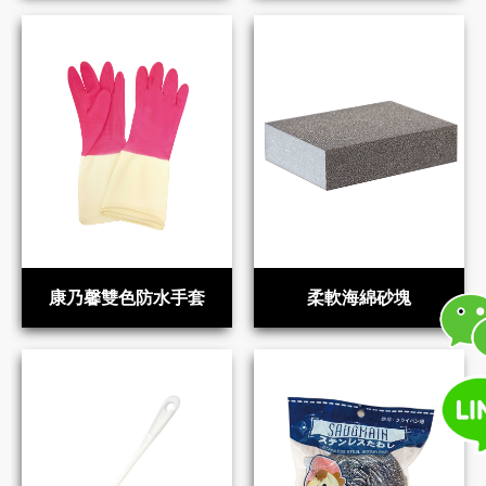
康乃馨雙色防水手套
柔軟海綿砂塊