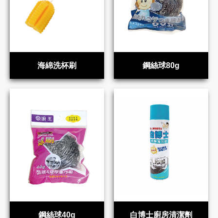
海綿洗杯刷
鋼絲球80g
鋼絲球40g
白博士廚房清潔劑