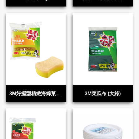
3M好握型精緻海綿菜瓜布
3M菜瓜布 (大綠)