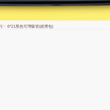
列
6*21黑色可灣吸管(經濟包)