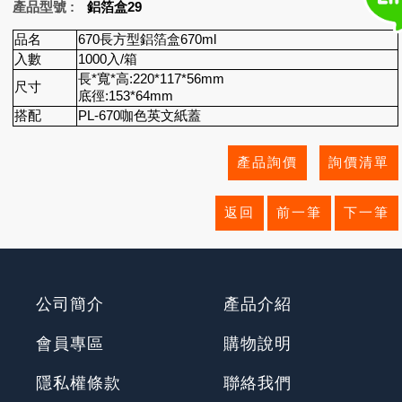
產品型號
鋁箔盒29
品名
670長方型鋁箔盒670ml
入數
1000入/箱
長*寬*高:220*117*56mm
尺寸
底徑:153*64mm
搭配
PL-670咖色英文紙蓋
公司簡介
產品介紹
會員專區
購物說明
隱私權條款
聯絡我們